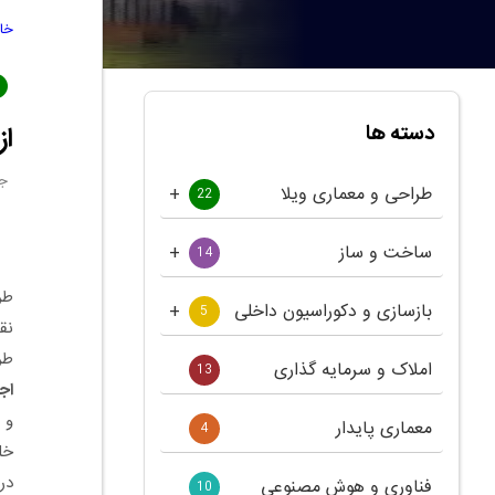
خان
دسته ها
از
جمـ
طراحی و معماری ویلا
22
ساخت و ساز
14
طر
بازسازی و دکوراسیون داخلی
5
نق
طر
املاک و سرمایه گذاری
13
اج
و 
معماری پایدار
4
خل
در
فناوری و هوش مصنوعی
10