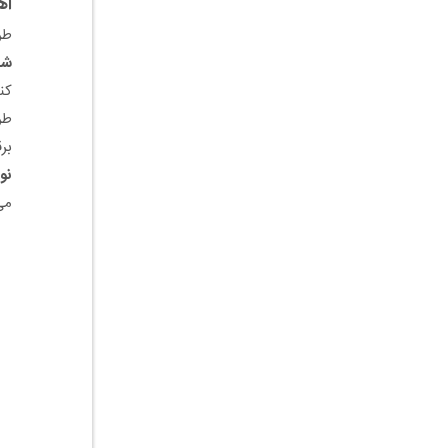
اه
طر
شه
کن
طر
بر
نو
می