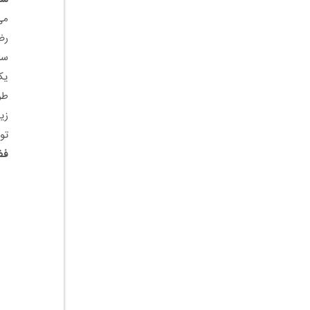
می
رض
سا
ی
طر
زی
تو
فض