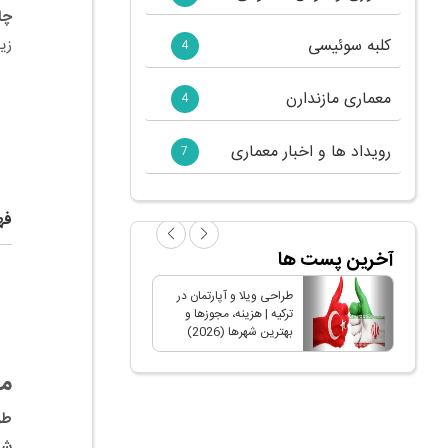
چا
کلبه سوئیسی
زی
4
معماری مازندارن
4
رویداد ها و اخبار معماری
7
فه
آخرین پست ها
طراحی ویلا و آپارتمان در
طر
ترکیه | هزینه، مجوزها و
سا
بهترین شهرها (2026)
را
مق
طر
شه