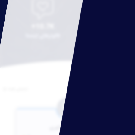
10.7K+
800+
شهرهای تحت
فالوئرهای اینستا
پوشش
تجربه مشتریان ما
نمایش همه
جناب آقای داوری