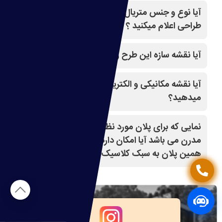
بله با کلیک روی طرح مدنظر و قسمت درخواست
آیا نوع و جنس متریال برای اجرای نما را طبق
تغییرات(مشاوره رایگان)،سفارش خودتون رو ثبت کنید،
طراحی اعلام میکنید ؟
سپس از دفتر فنی سایت نماپلان باهاتون تماس
میگیرند و کاملا راهنماییتون میکنند.
بله
آیا نقشه سازه این طرح را هم شما میدهید ؟
بله
آیا نقشه مکانیکی و الکتریکی پروژه را هم ارائه
میدهید؟
بله
نمایی که برای پلان مورد نظر ما وجود دارد به سبک
مدرن می باشد آیا امکان دارد طراحی نما برای
همین پلان به سبک کلاسیک باشد ؟ یا برعکس؟
بله