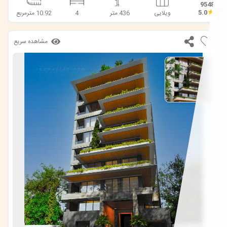
9548
★
5.0
ویلایی
436 متر
4
10.92 مترمربع
مشاهده سریع