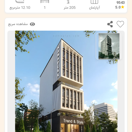
9543
★
5.0
آپارتمان
205 متر
1
12.10 مترمربع
مشاهده سریع