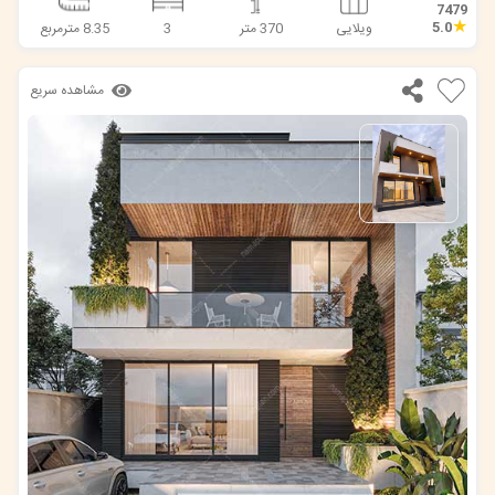
7479
★
5.0
ویلایی
370 متر
3
8.35 مترمربع
مشاهده سریع