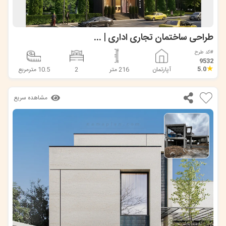
طراحی ساختمان تجاری اداری | 7 طبقه روی تجاری
#کد طرح
9532
★
5.0
آپارتمان
216 متر
2
10.5 مترمربع
مشاهده سریع