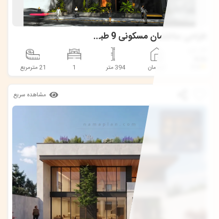
طراحی ساختمان مسکونی 9 طبقه با تراس گاردن | The Edit
#کد طرح
9546
★
5.0
آپارتمان
394 متر
1
21 مترمربع
مشاهده سریع