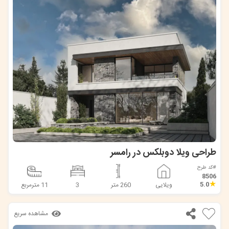
طراحی ویلا دوبلکس در رامسر
#کد طرح
8506
★
5.0
ویلایی
260 متر
3
11 مترمربع
مشاهده سریع