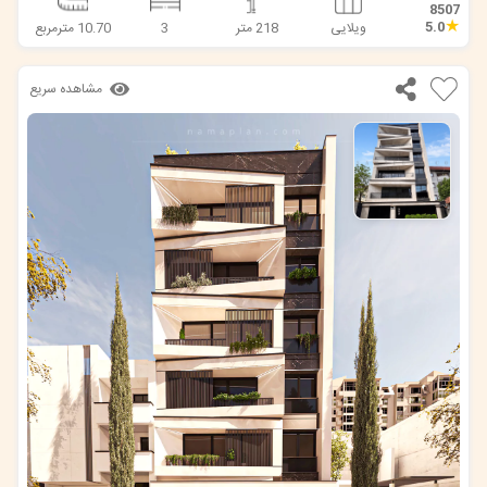
8507
★
5.0
ویلایی
218 متر
3
10.70 مترمربع
مشاهده سریع