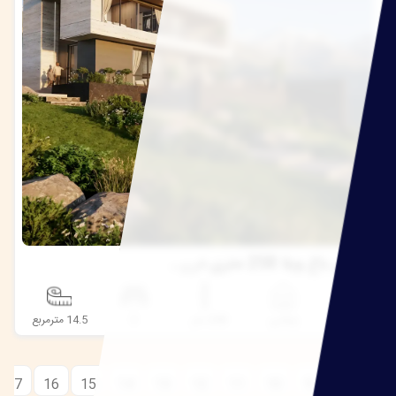
طراحی باغ ویلا 258 متری در روستای شب کلا
#کد طرح
9536
★
5.0
ویلایی
258 متر
3
14.5 مترمربع
17
16
15
14
13
12
11
10
9
8
7