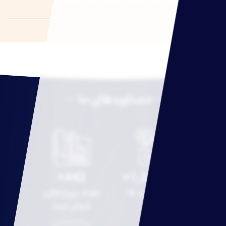
دستاوردهای ما
442+
1,231,087+
تعداد بازدید ها
تعداد پروژه‌های
انجام شده