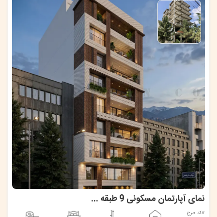
نمای آپارتمان مسکونی 9 طبقه - ساری
#کد طرح