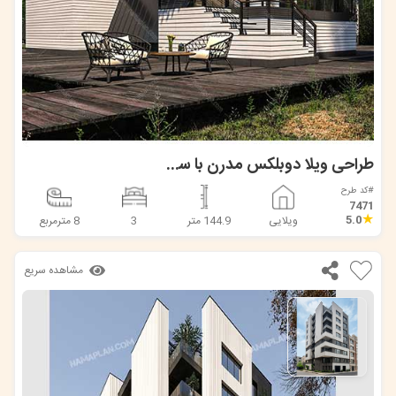
طراحی ویلا دوبلکس مدرن با سقف شیبدار در مازندران
#کد طرح
7471
★
5.0
ویلایی
144.9 متر
3
8 مترمربع
مشاهده سریع