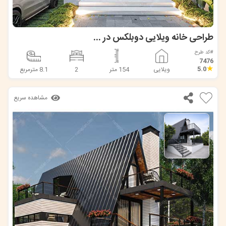
طراحی خانه ویلایی دوبلکس در جویبار
#کد طرح
7476
★
5.0
ویلایی
154 متر
2
8.1 مترمربع
مشاهده سریع