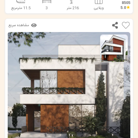
8505
★
5.0
ویلایی
216 متر
3
11.5 مترمربع
مشاهده سریع