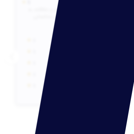
★
لینک پروژه
5
تیم نماپلان، تیم ماهر و خوبی که باعث ارزش
افزوده به ساخت و بنای کارفرما میشود.
★
5
امور مالی و اداری
★
5
اخلاق حرفه ای
★
5
کیفیت طرح نهایی
★
5
معرفی به دوستان
★
5
مدیریت زمان