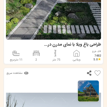
طراحی باغ ویلا با نمای مدرن در مشهد
#کد طرح
7482
★
5.0
ویلایی
75 متر
2
11 مترمربع
مشاهده سریع