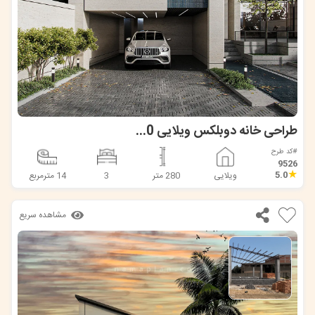
طراحی خانه دوبلکس ویلایی 280 متری در قائمشهر
#کد طرح
9526
★
5.0
ویلایی
280 متر
3
14 مترمربع
مشاهده سریع