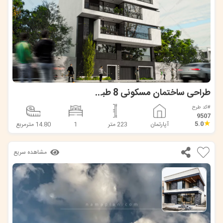
طراحی ساختمان مسکونی 8 طبقه در آمل
#کد طرح
9507
★
5.0
آپارتمان
223 متر
1
14.80 مترمربع
مشاهده سریع