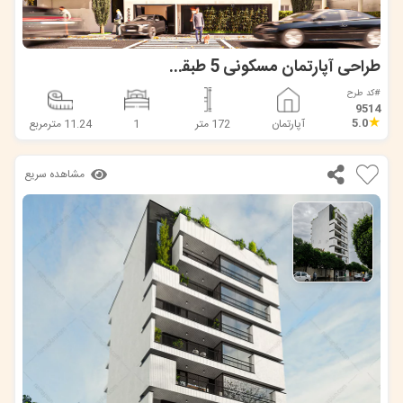
طراحی آپارتمان مسکونی 5 طبقه در قائمشهر
#کد طرح
9514
★
5.0
آپارتمان
172 متر
1
11.24 مترمربع
مشاهده سریع