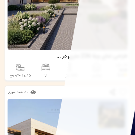
طراحی نمای ویلا 236 متری در قلعه‌تل خوزستان
#کد طرح
9545
★
5.0
ویلایی
236 متر
3
12.45 مترمربع
مشاهده سریع