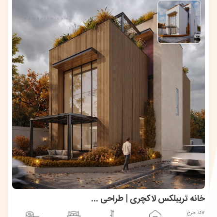
خانه تریبلکس لاکچری | طراحی ویلا مدرن 436 متری
#کد طرح