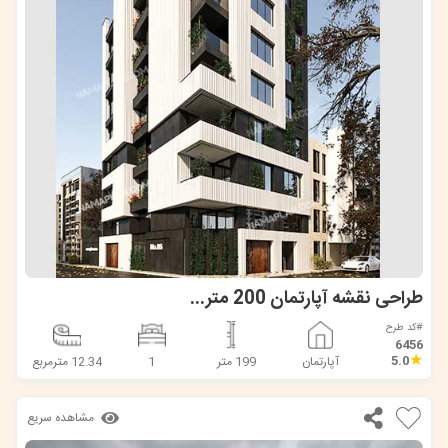
طراحی نقشه آپارتمان 200 متری در مازندران
#کد طرح
6456
★
5.0
آپارتمان
199 متر
1
12.34 مترمربع
مشاهده سریع