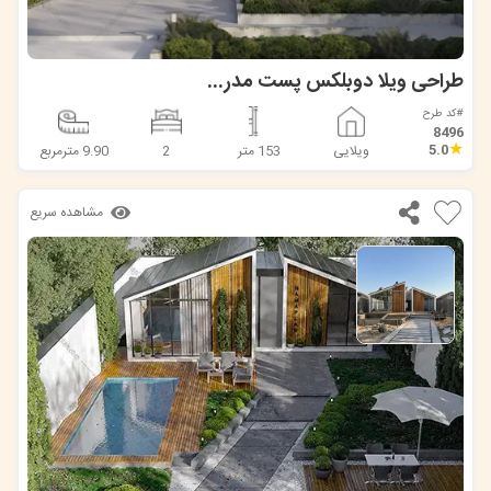
طراحی ویلا دوبلکس پست مدرن در روستای شب کلا
#کد طرح
8496
★
5.0
ویلایی
153 متر
2
9.90 مترمربع
مشاهده سریع