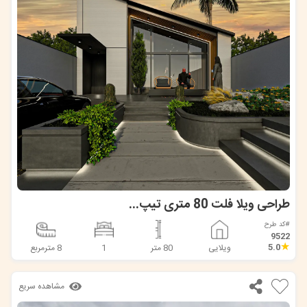
طراحی ویلا فلت 80 متری تیپ شهرکی با سقف شیبدار | شهرک ویلایی
#کد طرح
9522
★
5.0
ویلایی
80 متر
1
8 مترمربع
مشاهده سریع