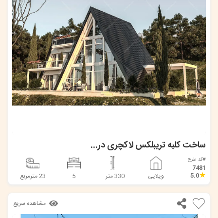
ساخت کلبه تریبلکس لاکچری در مازندران (جیجاد)
#کد طرح
7481
★
5.0
ویلایی
330 متر
5
23 مترمربع
مشاهده سریع