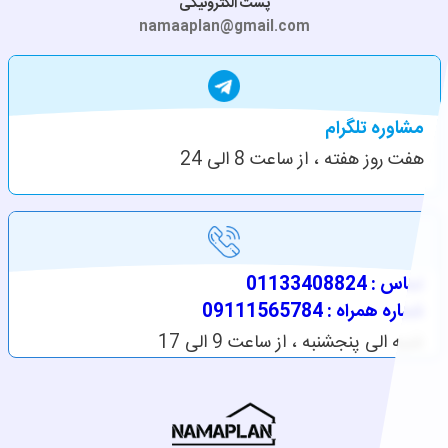
پست الکترونیکی
namaaplan@gmail.com
مشاوره تلگرام
هفت روز هفته ، از ساعت 8 الی 24
تماس : 01133408824
شماره همراه : 09111565784
شنبه الی پنجشنبه ، از ساعت 9 الی 17