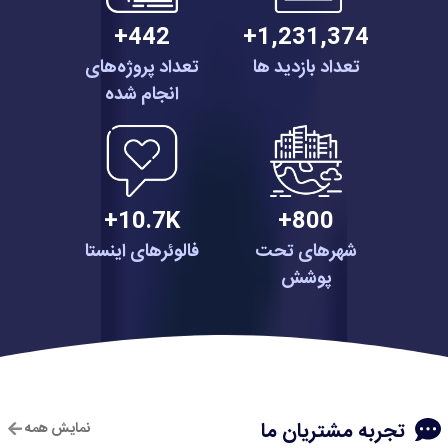
442+
1,231,374+
تعداد بازدید ها
تعداد پروژه‌های
انجام شده
10.7K+
800+
شهرهای تحت
فالوئرهای اینستا
پوشش
تجربه مشتریان ما
نمایش همه