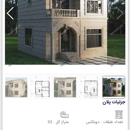
جزئیات پلان
تعداد طبقات :
دوبلکس
متراژ کل :
93