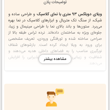
توضیحات پلان
ویلای دوبلکس ۹۳ متری با نمای کلاسیک
و طراحی ساده و
شیک، از سنگ تک متریال و ابزارهای کلاسیک در نما بهره
می‌برد. ستون‌ها و باند بالای نما با طراحی مینیمال و زیبا،
جلوه‌ای ویژه به ساختمان داده‌اند. نرده تراس طبقه بالا از
صراحی ساخته شده و تورفتگی ورودی، تعریف مشخصی
برای ورود به ویلا ایجاد کرده است. بازشوهای شفاف
نورگیری مناسب را به فضاهای داخلی هدیه می‌دهند و
شفافیت و زیبایی فضای نشیمن و پذیرایی را افزایش
مشاهده بیشتر
می‌دهند.
در پلان داخلی، سرویس و کمد کفش در ابتدای ورودی قرار
گرفته‌اند و آشپزخانه در انتهای ویلا و کنار پلکان جانمایی
شده است تا به راحتی به نشیمن دنج خدمات دهد. با
استفاده از پلکان، به فضای خصوصی طبقه اول می‌رسیم که
شامل دو اتاق خواب با نورگیری عالی و سرویس و حمام
مستقل است. نشیمن خصوصی در این طبقه، از تراس نور