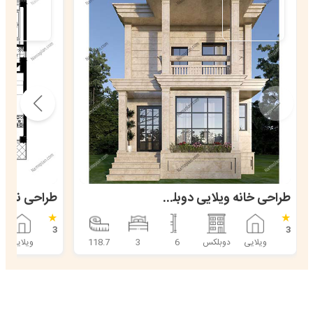
طراحی خانه ویلایی دوبلکس نما کلاسیک
★
★
3
3
ویلایی
دوبلکس
6
3
118.7
ویلایی