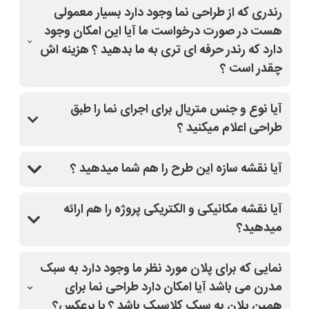
رندری که از طراحی نما وجود دارد بسیار معمولی
هست در صورت درخواست ما آیا این امکان وجود
دارد که رندر حرفه ای تری به ما بدهید ؟ هزینه اش
چقدر است ؟
بله با کلیک روی طرح مدنظر و قسمت درخواست
آیا نوع و جنس متریال برای اجرای نما را طبق
تغییرات(مشاوره رایگان)،سفارش خودتون رو ثبت کنید،
طراحی اعلام میکنید ؟
سپس از دفتر فنی سایت نماپلان باهاتون تماس میگیرند
و کاملا راهنماییتون میکنند.
بله
آیا نقشه سازه این طرح را هم شما میدهید ؟
بله
آیا نقشه مکانیکی و الکتریکی پروژه را هم ارائه
میدهید؟
بله
نمایی که برای پلان مورد نظر ما وجود دارد به سبک
مدرن می باشد آیا امکان دارد طراحی نما برای
همین پلان به سبک کلاسیک باشد ؟ یا برعکس؟