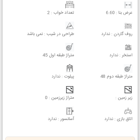
عرض بنا :
6.60
تعداد خواب :
2
روف گاردن :
ندارد
طراحی در شیب :
نمی باشد
استخر :
ندارد
متراژ طبقه اول
45
متراژ طبقه دوم
48
پیلوت :
ندارد
زیر زمین :
متراژ زیرزمین :
0
اتاق بازی :
ندارد
آسانسور :
ندارد