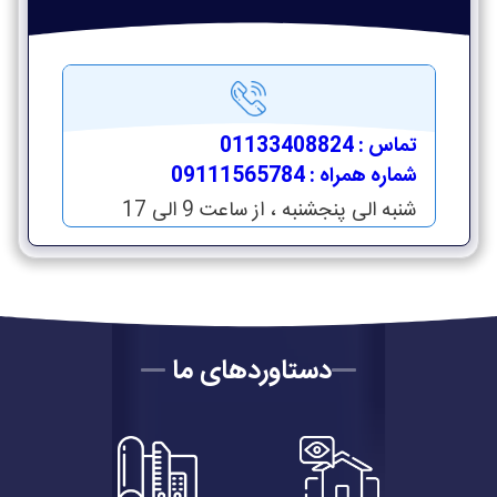
تماس : 01133408824
شماره همراه : 09111565784
شنبه الی پنجشنبه ، از ساعت 9 الی 17
دستاوردهای ما