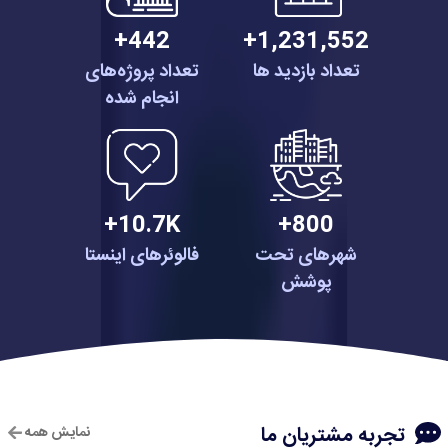
442+
1,231,552+
تعداد بازدید ها
تعداد پروژه‌های
انجام شده
10.7K+
800+
شهرهای تحت
فالوئرهای اینستا
پوشش
تجربه مشتریان ما
نمایش همه