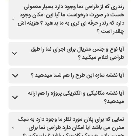
رندری که از طراحی نما وجود دارد بسیار معمولی
هست در صورت درخواست ما آیا این امکان وجود
دارد که رندر حرفه ای تری به ما بدهید ؟ هزینه اش
چقدر است ؟
بله با کلیک روی طرح مدنظر و قسمت درخواست
آیا نوع و جنس متریال برای اجرای نما را طبق
تغییرات(مشاوره رایگان)،سفارش خودتون رو ثبت کنید،
طراحی اعلام میکنید ؟
سپس از دفتر فنی سایت نماپلان باهاتون تماس میگیرند
و کاملا راهنماییتون میکنند.
بله
آیا نقشه سازه این طرح را هم شما میدهید ؟
بله
آیا نقشه مکانیکی و الکتریکی پروژه را هم ارائه
میدهید؟
بله
نمایی که برای پلان مورد نظر ما وجود دارد به سبک
مدرن می باشد آیا امکان دارد طراحی نما برای
همین پلان به سبک کلاسیک باشد ؟ یا برعکس؟