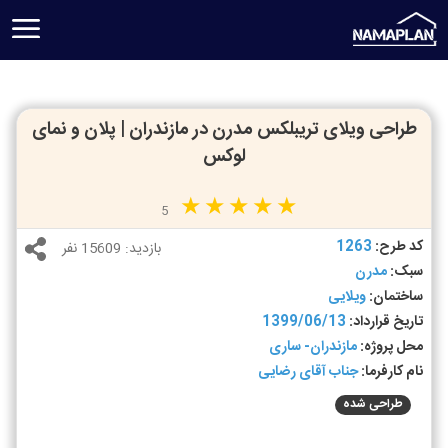
طراحی ویلای تریبلکس مدرن در مازندران | پلان و نمای
لوکس
5
کد طرح:
1263
بازدید:
15609 نفر
سبک:
مدرن
ساختمان:
ویلایی
تاریخ قرارداد:
1399/06/13
محل پروژه:
مازندران- ساری
نام کارفرما:
جناب آقای رضایی
طراحی شده
ط