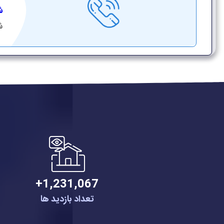
شم
شن
1,231,067+
تعداد بازدید ها