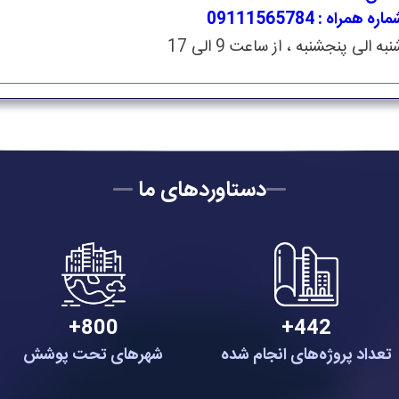
اره همراه : 09111565784
به الی پنجشنبه ، از ساعت 9 الی 17
دستاوردهای ما
800+
442+
تعداد پروژه‌های انجام شده
شهرهای تحت پوشش