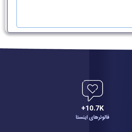
10.7K+
فالوئرهای اینستا