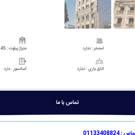
استخر :
ندارد
متراژ پیلوت :
345
اتاق بازی :
ندارد
آسانسور :
دارد
تماس با ما
اس : 01133408824