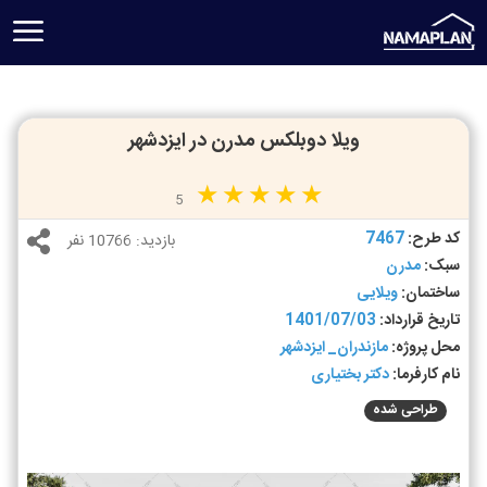
ویلا دوبلکس مدرن در ایزدشهر
5
کد طرح:
7467
بازدید:
10766 نفر
سبک:
مدرن
ساختمان:
ویلایی
تاریخ قرارداد:
1401/07/03
محل پروژه:
مازندران_ ایزدشهر
نام کارفرما:
دکتر بختیاری
طراحی شده
ط