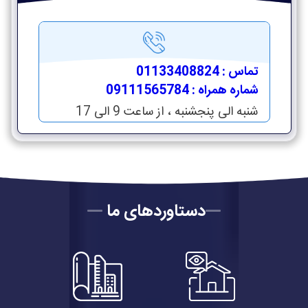
تماس : 01133408824
شماره همراه : 09111565784
شنبه الی پنجشنبه ، از ساعت 9 الی 17
دستاوردهای ما