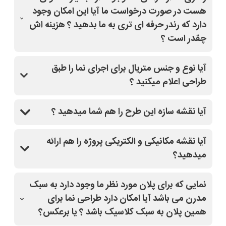
هست در صورت درخواست ما آیا این امکان وجود
دارد که رندر حرفه ای تری به ما بدهید ؟ هزینه اش
چقدر است ؟
بله با کلیک روی طرح مدنظر و قسمت درخواست
آیا نوع و جنس متریال برای اجرای نما را طبق
تغییرات(مشاوره رایگان)،سفارش خودتون رو ثبت کنید،
طراحی اعلام میکنید ؟
سپس از دفتر فنی سایت نماپلان باهاتون تماس میگیرند
و کاملا راهنماییتون میکنند.
بله
آیا نقشه سازه این طرح را هم شما میدهید ؟
بله
آیا نقشه مکانیکی و الکتریکی پروژه را هم ارائه
میدهید؟
بله
نمایی که برای پلان مورد نظر ما وجود دارد به سبک
مدرن می باشد آیا امکان دارد طراحی نما برای
همین پلان به سبک کلاسیک باشد ؟ یا برعکس؟