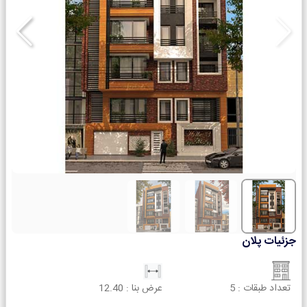
جزئیات پلان
تعداد طبقات :
5
عرض بنا :
12.40