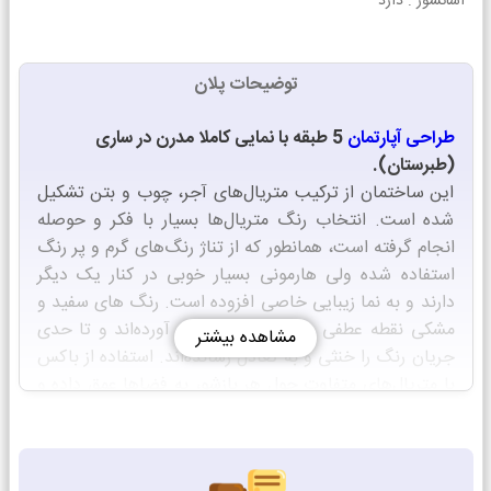
آسانسور :
دارد
توضیحات پلان
طراحی آپارتمان
5 طبقه با نمایی کاملا مدرن در ساری
(طبرستان).
این ساختمان از ترکیب متریال‌های آجر، چوب و بتن تشکیل
شده است. انتخاب رنگ متریال‌ها بسیار با فکر و حوصله
انجام گرفته است، همانطور که از تناژ رنگ‌های گرم و پر رنگ
استفاده شده ولی هارمونی بسیار خوبی در کنار یک دیگر
دارند و به نما زیبایی خاصی افزوده است. رنگ های سفید و
مشکی نقطه عطفی در این نما به وجود آورده‌اند و تا حدی
مشاهده بیشتر
جریان رنگ را خنثی و به تعادل رسانده‌اند. استفاده از باکس
با متریال‌های متفاوت حول هر بازشو، به فضاها عمق داده و
آن‌ها را تعریف کرده است. خطوط فلاشینگ مشکی که از
سقف تا اطراف پنجره‌ها و حتی به عنوان نرده‌های تراس
کشیده شده، باعث می شود تا از لحاظ بصری ساختمان