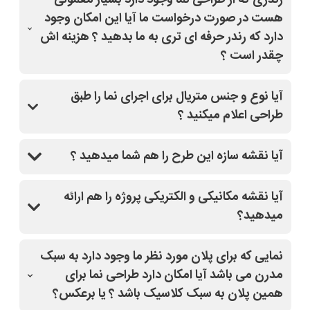
رندری که از طراحی نما وجود دارد بسیار معمولی
هست در صورت درخواست ما آیا این امکان وجود
دارد که رندر حرفه ای تری به ما بدهید ؟ هزینه اش
چقدر است ؟
بله با کلیک روی طرح مدنظر و قسمت درخواست
آیا نوع و جنس متریال برای اجرای نما را طبق
تغییرات(مشاوره رایگان)،سفارش خودتون رو ثبت کنید،
طراحی اعلام میکنید ؟
سپس از دفتر فنی سایت نماپلان باهاتون تماس میگیرند
و کاملا راهنماییتون میکنند.
بله
آیا نقشه سازه این طرح را هم شما میدهید ؟
بله
آیا نقشه مکانیکی و الکتریکی پروژه را هم ارائه
میدهید؟
بله
نمایی که برای پلان مورد نظر ما وجود دارد به سبک
مدرن می باشد آیا امکان دارد طراحی نما برای
همین پلان به سبک کلاسیک باشد ؟ یا برعکس؟