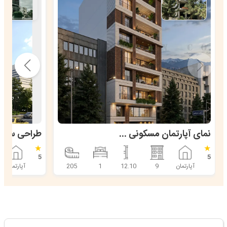
می‌باشد، به این صورت که واحد پشتی دارای دو خواب و
مابقی فضاها به صورت قرینه تعبیه شده است.
نمای آپارتمان مسکونی 9 طبقه - ساری
★
★
5
5
آپارتمان
9
12.10
1
205
آپارتمان