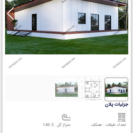
جزئیات پلان
تعداد طبقات :
همکف
متراژ کل :
149.5