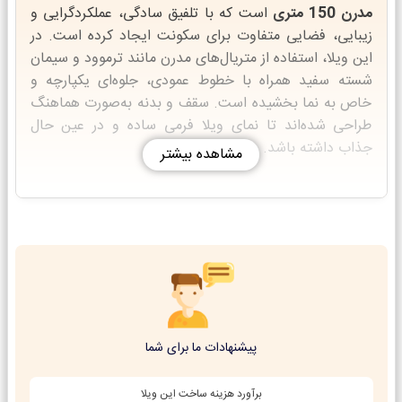
مدرن 150 متری
است که با تلفیق سادگی، عملکردگرایی و
زیبایی، فضایی متفاوت برای سکونت ایجاد کرده است. در
این ویلا، استفاده از متریال‌های مدرن مانند ترموود و سیمان
شسته سفید همراه با خطوط عمودی، جلوه‌ای یکپارچه و
خاص به نما بخشیده است. سقف و بدنه به‌صورت هماهنگ
طراحی شده‌اند تا نمای ویلا فرمی ساده و در عین حال
جذاب داشته باشد.
مشاهده بیشتر
در
طراحی خانه ویلایی مدرن
، توجه ویژه‌ای به نورگیری
طبیعی و ارتباط فضای داخلی با محیط بیرونی شده است.
تراس‌های سرتاسری در دو ضلع ویلا، امکان استفاده بهینه از
فضاهای باز را فراهم می‌کنند و باعث می‌شوند بنا گسترده‌تر
و متفاوت‌تر به نظر برسد. پنجره‌های قدی با فریم مشکی و
درب ورودی مشکی‌رنگ نیز تضاد چشمگیری با رنگ کلی نما
ایجاد کرده‌اند که حس مدرن بودن را تقویت می‌کند.
پیشنهادات ما برای شما
پلان این
خانه ویلایی مینیمال
همانند نمای آن، ساده و
برآورد هزینه ساخت این ویلا