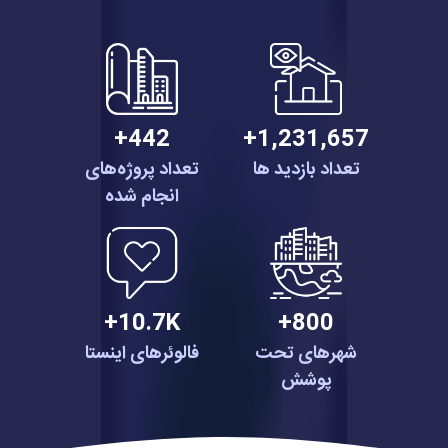
442+
1,231,657+
تعداد بازدید ها
تعداد پروژه‌های
انجام شده
10.7K+
800+
شهرهای تحت
فالوئرهای اینستا
پوشش