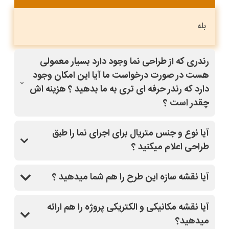
بله
رندری که از طراحی نما وجود دارد بسیار معمولی
هست در صورت درخواست ما آیا این امکان وجود
دارد که رندر حرفه ای تری به ما بدهید ؟ هزینه اش
چقدر است ؟
بله با کلیک روی طرح مدنظر و قسمت درخواست
آیا نوع و جنس متریال برای اجرای نما را طبق
تغییرات(مشاوره رایگان)،سفارش خودتون رو ثبت کنید،
طراحی اعلام میکنید ؟
سپس از دفتر فنی سایت نماپلان باهاتون تماس میگیرند
و کاملا راهنماییتون میکنند.
بله
آیا نقشه سازه این طرح را هم شما میدهید ؟
بله
آیا نقشه مکانیکی و الکتریکی پروژه را هم ارائه
میدهید؟