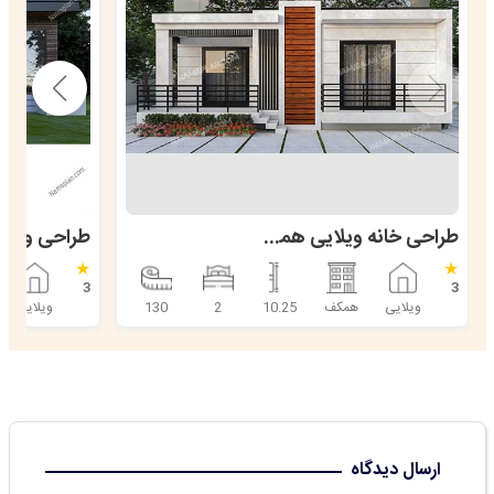
طراحی خانه ویلایی همکف 130 متری
★
★
3
3
ویلایی
همکف
10.25
2
130
ویلایی
ارسال دیدگاه