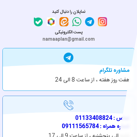
نماپلان را دنبال کنید
پست الکترونیکی
namaaplan@gmail.com
مشاوره تلگرام
هفت روز هفته ، از ساعت 8 الی 24
تماس : 01133408824
شماره همراه : 09111565784
شنبه الی پنجشنبه ، از ساعت 9 الی 17