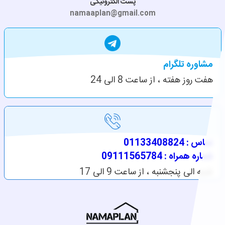
پست الکترونیکی
namaaplan@gmail.com
مشاوره تلگرام
هفت روز هفته ، از ساعت 8 الی 24
تماس : 01133408824
شماره همراه : 09111565784
شنبه الی پنجشنبه ، از ساعت 9 الی 17