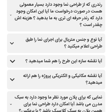
رندری که از طراحی نما وجود دارد بسیار معمولی
هست در صورت درخواست ما آیا این امکان وجود
دارد که رندر حرفه ای تری به ما بدهید ؟ هزینه اش
چقدر است ؟
بله با کلیک روی طرح مدنظر و قسمت درخواست
آیا نوع و جنس متریال برای اجرای نما را طبق
تغییرات(مشاوره رایگان)،سفارش خودتون رو ثبت کنید،
طراحی اعلام میکنید ؟
سپس از دفتر فنی سایت نماپلان باهاتون تماس میگیرند
و کاملا راهنماییتون میکنند.
بله
آیا نقشه سازه این طرح را هم شما میدهید ؟
بله
آیا نقشه مکانیکی و الکتریکی پروژه را هم ارائه
میدهید؟
بله
نمایی که برای پلان مورد نظر ما وجود دارد به سبک
مدرن می باشد آیا امکان دارد طراحی نما برای
همین پلان به سبک کلاسیک باشد ؟ یا برعکس؟