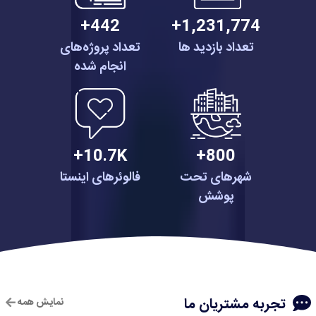
442+
1,231,774+
تعداد بازدید ها
تعداد پروژه‌های
انجام شده
10.7K+
800+
شهرهای تحت
فالوئرهای اینستا
پوشش
تجربه مشتریان ما
نمایش همه