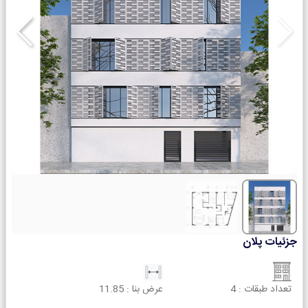
جزئیات پلان
تعداد طبقات :
4
عرض بنا :
11.85