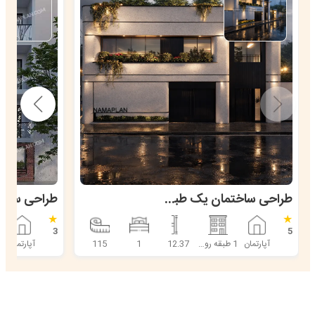
طراحی ساختمان یک طبقه روی پیلوت در سرخرود
★
★
3
5
آپارتمان
1 طبقه روی پیلوت
12.37
1
115
آپارتمان