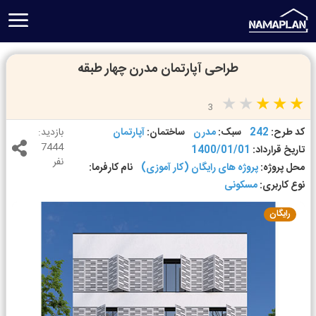
طراحی آپارتمان مدرن چهار طبقه
3
کد طرح:
242
سبک:
مدرن
ساختمان:
آپارتمان
بازدید:
7444
تاریخ قرارداد:
1400/01/01
نفر
محل پروژه:
پروژه های رایگان (کار آموزی)
نام کارفرما:
نوع کاربری:
مسکونی
رایگان