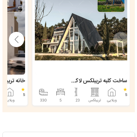
ساخت کلبه تریبلکس لاکچری در مازندران (جیجاد)
★
★
5
5
ویلایی
تریبلکس
23
5
330
ویلایی