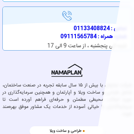
تماس : 01133408824
شماره همراه : 09111565784
شنبه الی پنجشنبه ، از ساعت 9 الی 17
شرکت نماپلان با بیش از ۱۵ سال سابقه تجربه در صنعت ساختمان،
شامل طراحی و ساخت ویلا و آپارتمان و همچنین سرمایه‌گذاری در
حوزه املاک، محیطی مطمئن و حرفه‌ای فراهم آورده است تا
سرمایه‌گذاران با خیالی آسوده از خدمات یک مشاور موفق بهره‌مند
شوند.
طراحی و ساخت ویلا