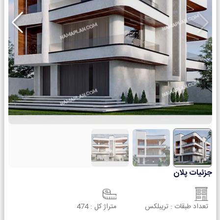
جزئیات پلان
تعداد طبقات :
تریبلکس
متراژ کل :
474