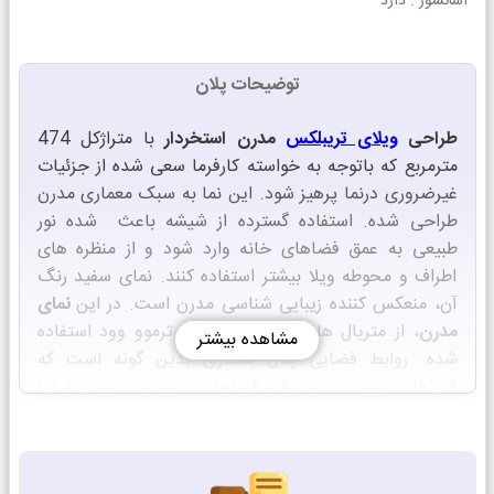
آسانسور :
دارد
توضیحات پلان
طراحی
ویلای تریبلکس
مدرن
استخردار
با متراژکل 474
مترمربع که باتوجه به خواسته کارفرما سعی شده از جزئیات
غیرضروری درنما پرهیز شود. این نما به سبک معماری مدرن
طراحی شده. استفاده گسترده از شیشه باعث شده نور
طبیعی به عمق فضاهای خانه وارد شود و از منظره های
اطراف و محوطه ویلا بیشتر استفاده کنند. نمای سفید رنگ
آن، منعکس کننده زیبایی شناسی مدرن است. در این
نمای
مدرن
، از متریال های سیمان شسته و ترموو وود استفاده
مشاهده بیشتر
شده. روابط فضایی پلان معماری بدین گونه است که
فضاهای عمومی روبه نما و فضاهای خصوصی پشت به نما
جانمایی شده اند. دسترسی به طبقات هم از طریق پله و
آسانسور صورت می گیرد.