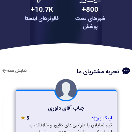
10.7K+
800+
شهرهای تحت
فالوئرهای اینستا
پوشش
تجربه مشتریان ما
نمایش همه
جناب آقای داوری
★
لینک پروژه
5
تیم نماپلان با طراحی‌های دقیق و خلاقانه، به