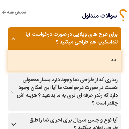
نمایش همه
سوالات متداول
برای طرح های ویلایی در صورت درخواست آیا
لنداسکیپ هم طراحی میکنید ؟
بله
رندری که از طراحی نما وجود دارد بسیار معمولی
هست در صورت درخواست ما آیا این امکان وجود
دارد که رندر حرفه ای تری به ما بدهید ؟ هزینه اش
چقدر است ؟
بله با کلیک روی طرح مدنظر و قسمت درخواست
آیا نوع و جنس متریال برای اجرای نما را طبق
تغییرات(مشاوره رایگان)،سفارش خودتون رو ثبت کنید،
طراحی اعلام میکنید ؟
سپس از دفتر فنی سایت نماپلان باهاتون تماس میگیرند