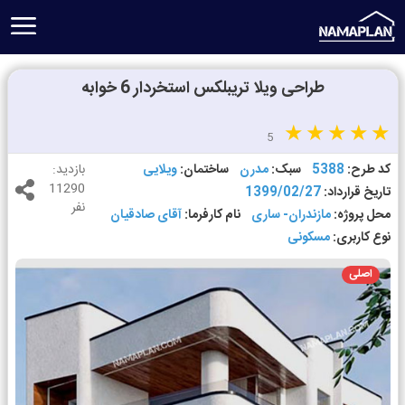
طراحی ویلا تریبلکس استخردار 6 خوابه
5
کد طرح:
5388
سبک:
مدرن
ساختمان:
ویلایی
بازدید:
11290
تاریخ قرارداد:
1399/02/27
نفر
محل پروژه:
مازندران- ساری
نام کارفرما:
آقای صادقیان
نوع کاربری:
مسکونی
اصلی