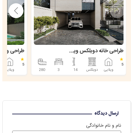
جنگلی دوبلکس
،
همین حالا با ما
تماس بگیرید
و ساخت
پروژه رویایی خود را شروع کنید!
طراحی خانه دوبلکس ویلایی 280 متری در قائمشهر
★
★
5
5
ویلایی
دوبلکس
14
3
280
ویلایی
ارسال دیدگاه
نام و نام خانوادگی