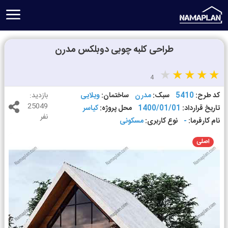
طراحی کلبه چوبی دوبلکس مدرن
4
کد طرح:
5410
سبک:
مدرن
ساختمان:
ویلایی
بازدید:
25049
تاریخ قرارداد:
1400/01/01
محل پروژه:
کیاسر
نفر
نام کارفرما:
-
نوع کاربری:
مسکونی
اصلی