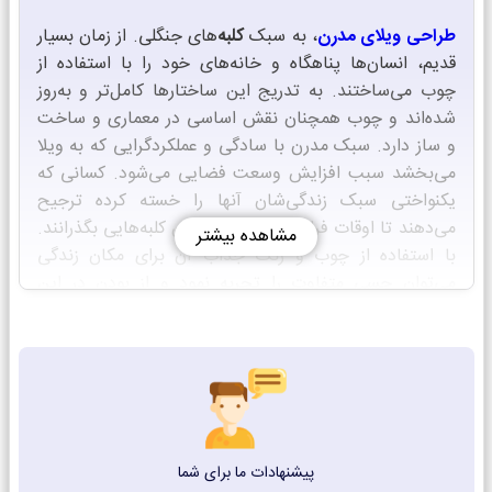
طراحی ویلای مدرن
، به سبک
کلبه‌
های جنگلی. از زمان بسیار
قدیم، انسان‌ها پناهگاه و خانه‌های خود را با استفاده از
چوب می‌ساختند. به تدریج این ساختارها کامل‌تر و به‌روز
شده‌اند و چوب همچنان نقش اساسی در معماری و ساخت
و ساز دارد. سبک مدرن با سادگی و عملکردگرایی که به ویلا
می‌بخشد سبب افزایش وسعت فضایی می‌شود. کسانی که
یکنواختی سبک زندگی‌شان آنها را خسته کرده ترجیح
می‌دهند تا اوقات فراغت خود را در چنین کلبه‌هایی بگذرانند.
مشاهده بیشتر
با استفاده از چوب و رنگ جذاب آن برای مکان زندگی
می‌توان حسی متفاوت را تجربه نمود و از بودن در این
شرایط لذت برد. همچنین استفاده از متریال‌های چوب و
سیمان سفید، این سازه و نمای چوبی آن را بیشتر به چشم
بیننده متفاوت جلوه داده است.
طراحان این پروژه تلاش کرده‌اند با استفاده از رنگ مشکی
فریم پنجره ها و قالب آن‌ها نوعی تقابل را در نما ایجاد کنند.
پیشنهادات ما برای شما
سقف شیبدار
این ویلا بسیار مناسب برای اجرا و ساخت در