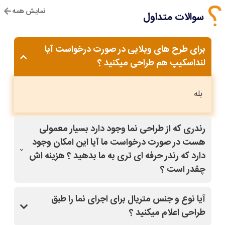
نمایش همه
سوالات متداول
برای طرح های ویلایی در صورت درخواست آیا
لنداسکیپ هم طراحی میکنید ؟
بله
رندری که از طراحی نما وجود دارد بسیار معمولی
هست در صورت درخواست ما آیا این امکان وجود
دارد که رندر حرفه ای تری به ما بدهید ؟ هزینه اش
چقدر است ؟
بله با کلیک روی طرح مدنظر و قسمت درخواست
آیا نوع و جنس متریال برای اجرای نما را طبق
تغییرات(مشاوره رایگان)،سفارش خودتون رو ثبت کنید،
طراحی اعلام میکنید ؟
سپس از دفتر فنی سایت نماپلان باهاتون تماس میگیرند
و کاملا راهنماییتون میکنند.