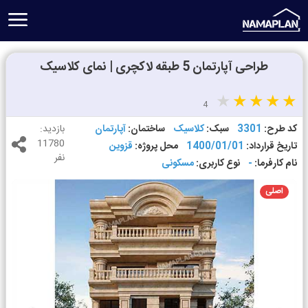
طراحی آپارتمان 5 طبقه لاکچری | نمای کلاسیک
4
کد طرح:
3301
سبک:
کلاسیک
ساختمان:
آپارتمان
بازدید:
11780
تاریخ قرارداد:
1400/01/01
محل پروژه:
قزوین
نفر
نام کارفرما:
-
نوع کاربری:
مسکونی
اصلی