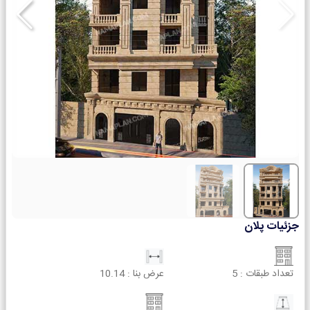
جزئیات پلان
تعداد طبقات :
5
عرض بنا :
10.14