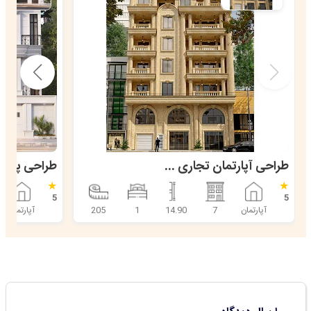
طراحی آپارتمان تجاری مسکونی 7 طبقه نئوکلاسیک
★
★
5
5
آپارتمان
7
14.90
1
205
آپارتمان