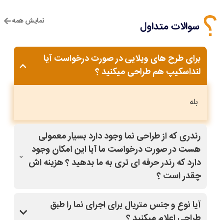
نمایش همه
سوالات متداول
برای طرح های ویلایی در صورت درخواست آیا
لنداسکیپ هم طراحی میکنید ؟
بله
رندری که از طراحی نما وجود دارد بسیار معمولی
هست در صورت درخواست ما آیا این امکان وجود
دارد که رندر حرفه ای تری به ما بدهید ؟ هزینه اش
چقدر است ؟
بله با کلیک روی طرح مدنظر و قسمت درخواست
آیا نوع و جنس متریال برای اجرای نما را طبق
تغییرات(مشاوره رایگان)،سفارش خودتون رو ثبت کنید،
طراحی اعلام میکنید ؟
سپس از دفتر فنی سایت نماپلان باهاتون تماس میگیرند