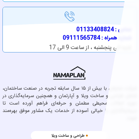
تماس : 01133408824
شماره همراه : 09111565784
شنبه الی پنجشنبه ، از ساعت 9 الی 17
شرکت نماپلان با بیش از ۱۵ سال سابقه تجربه در صنعت ساختمان،
شامل طراحی و ساخت ویلا و آپارتمان و همچنین سرمایه‌گذاری در
حوزه املاک، محیطی مطمئن و حرفه‌ای فراهم آورده است تا
سرمایه‌گذاران با خیالی آسوده از خدمات یک مشاور موفق بهره‌مند
شوند.
طراحی و ساخت ویلا