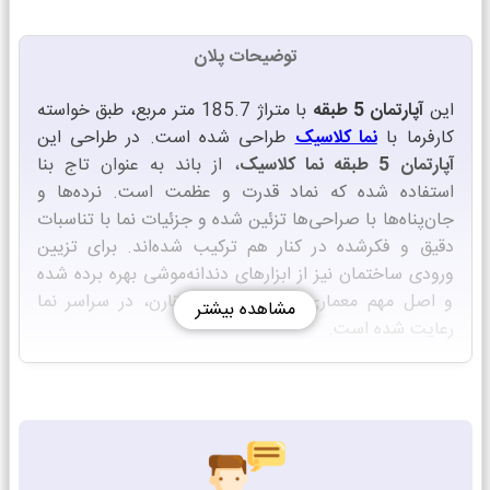
توضیحات پلان
این
آپارتمان 5 طبقه
با متراژ 185.7 متر مربع، طبق خواسته
کارفرما با
نما کلاسیک
طراحی شده است. در طراحی این
آپارتمان 5 طبقه نما کلاسیک
، از باند به عنوان تاج بنا
استفاده شده که نماد قدرت و عظمت است. نرده‌ها و
جان‌پناه‌ها با صراحی‌ها تزئین شده و جزئیات نما با تناسبات
دقیق و فکرشده در کنار هم ترکیب شده‌اند. برای تزیین
ورودی ساختمان نیز از ابزارهای دندانه‌موشی بهره برده شده
و اصل مهم معماری کلاسیک یعنی تقارن، در سراسر نما
مشاهده بیشتر
رعایت شده است.
خطوط افقی و عمودی در نما تعادل بصری ایجاد کرده‌اند.
نقشه طبقات به گونه‌ای طراحی شده که دسترسی به واحدها
از طریق آسانسور و پله‌های چهارطرف گردش امکان‌پذیر
است. از مزایای طراحی نقشه این است که درب‌های ورودی